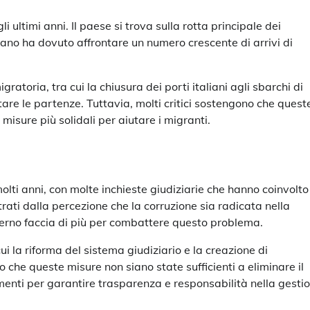
i ultimi anni. Il paese si trova sulla rotta principale dei
liano ha dovuto affrontare un numero crescente di arrivi di
gratoria, tra cui la chiusura dei porti italiani agli sbarchi di
tare le partenze. Tuttavia, molti critici sostengono che quest
isure più solidali per aiutare i migranti.
lti anni, con molte inchieste giudiziarie che hanno coinvolto
strati dalla percezione che la corruzione sia radicata nella
overno faccia di più per combattere questo problema.
i la riforma del sistema giudiziario e la creazione di
o che queste misure non siano state sufficienti a eliminare il
menti per garantire trasparenza e responsabilità nella gesti