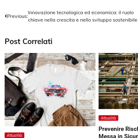
Navigazione
Innovazione tecnologica ed economica: il ruolo
Previous:
chiave nella crescita e nello sviluppo sostenibile
articoli
Post Correlati
Attualità
Prevenire Risch
Attualità
Messa in Sicure