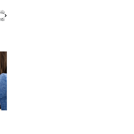
più
ti