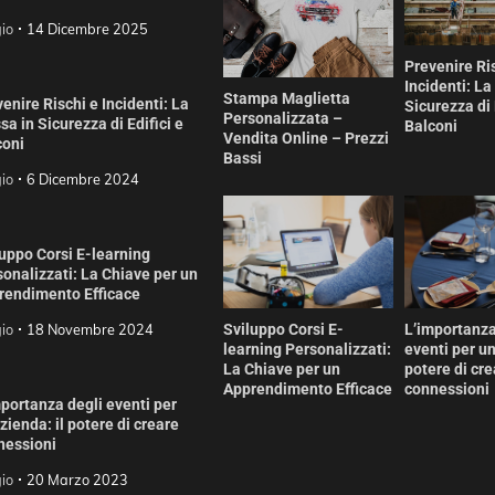
io
14 Dicembre 2025
Prevenire Ri
Incidenti: La
Stampa Maglietta
enire Rischi e Incidenti: La
Sicurezza di 
Personalizzata –
a in Sicurezza di Edifici e
Balconi
Vendita Online – Prezzi
coni
Bassi
io
6 Dicembre 2024
uppo Corsi E-learning
onalizzati: La Chiave per un
rendimento Efficace
io
18 Novembre 2024
Sviluppo Corsi E-
L’importanza
learning Personalizzati:
eventi per un
La Chiave per un
potere di cre
Apprendimento Efficace
connessioni
portanza degli eventi per
zienda: il potere di creare
nessioni
io
20 Marzo 2023