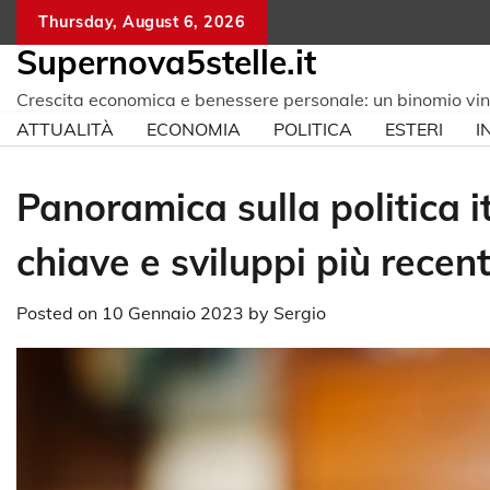
Skip
Thursday, August 6, 2026
to
Supernova5stelle.it
content
Crescita economica e benessere personale: un binomio vi
ATTUALITÀ
ECONOMIA
POLITICA
ESTERI
I
Panoramica sulla politica i
chiave e sviluppi più recent
Posted on
10 Gennaio 2023
by
Sergio