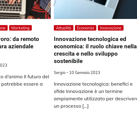
one
Marketing
Attualità
Economia
Innovazione
avoro: da remoto
Innovazione tecnologica ed
ura aziendale
economica: il ruolo chiave nella
crescita e nello sviluppo
sostenibile
2023
Sergio
10 Gennaio 2023
 d’animo Il futuro del
 potrebbe essere a
Innovazione tecnologica: benefici e
sfide Innovazione è un termine
ampiamente utilizzato per descriver
un processo […]