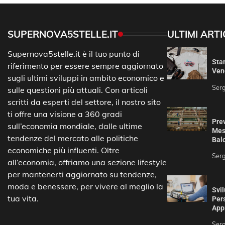
SUPERNOVA5STELLE.IT
ULTIMI ARTI
Supernova5stelle.it è il tuo punto di
Sta
riferimento per essere sempre aggiornato
Vend
sugli ultimi sviluppi in ambito economico e
Serg
sulle questioni più attuali. Con articoli
scritti da esperti del settore, il nostro sito
ti offre una visione a 360 gradi
Prev
sull’economia mondiale, dalle ultime
Mess
tendenze del mercato alle politiche
Bal
economiche più influenti. Oltre
Serg
all’economia, offriamo una sezione lifestyle
per mantenerti aggiornato su tendenze,
moda e benessere, per vivere al meglio la
Svil
tua vita.
Pers
App
Serg