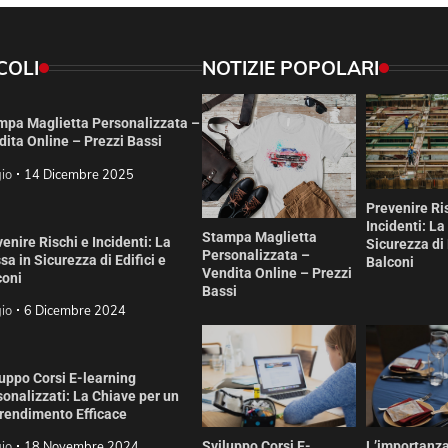
COLI
NOTIZIE POPOLARI
mpa Maglietta Personalizzata –
ita Online – Prezzi Bassi
io
14 Dicembre 2025
Prevenire Ri
Incidenti: La
Stampa Maglietta
enire Rischi e Incidenti: La
Sicurezza di 
Personalizzata –
a in Sicurezza di Edifici e
Balconi
Vendita Online – Prezzi
coni
Bassi
io
6 Dicembre 2024
uppo Corsi E-learning
onalizzati: La Chiave per un
rendimento Efficace
io
18 Novembre 2024
Sviluppo Corsi E-
L’importanza