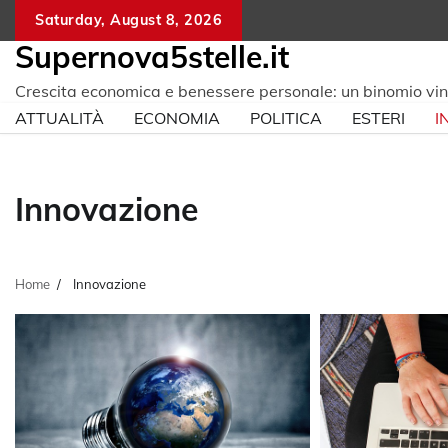
Skip
Saturday, August 8, 2026
to
Supernova5stelle.it
content
Crescita economica e benessere personale: un binomio vi
ATTUALITÀ
ECONOMIA
POLITICA
ESTERI
I
Innovazione
Home
Innovazione